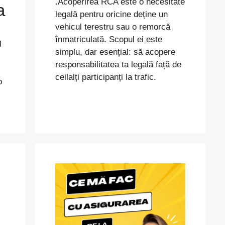
.Acoperirea RCA este o necesitate
a
legală pentru oricine deține un
vehicul terestru sau o remorcă
înmatriculată. Scopul ei este
l
simplu, dar esențial: să acopere
responsabilitatea ta legală față de
ceilalți participanți la trafic.
o