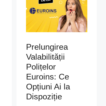
i
Prelungirea
Valabilității
Polițelor
Euroins: Ce
Opțiuni Ai la
Dispoziție