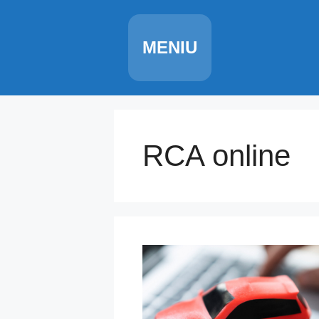
Skip
to
content
MENIU
RCA online