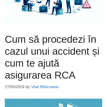
Cum să procedezi în
cazul unui accident și
cum te ajută
asigurarea RCA
27/03/2024
by
Vlad Mitoceanu