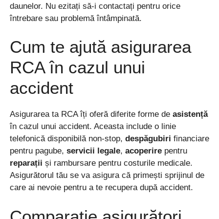
daunelor. Nu ezitați să-i contactați pentru orice
întrebare sau problemă întâmpinată.
Cum te ajută asigurarea
RCA în cazul unui
accident
Asigurarea ta RCA îți oferă diferite forme de
asistență
în cazul unui accident. Aceasta include o linie
telefonică disponibilă non-stop,
despăgubiri
financiare
pentru pagube,
servicii legale
,
acoperire
pentru
reparații
și rambursare pentru costurile medicale.
Asigurătorul tău se va asigura că primești sprijinul de
care ai nevoie pentru a te recupera după accident.
Comparație asigurători