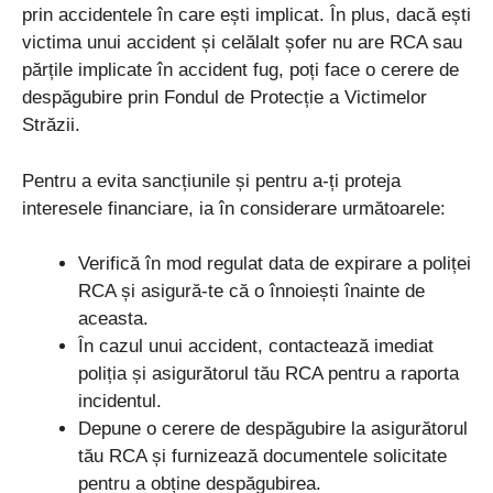
prin accidentele în care ești implicat. În plus, dacă ești
victima unui accident și celălalt șofer nu are RCA sau
părțile implicate în accident fug, poți face o cerere de
despăgubire prin Fondul de Protecție a Victimelor
Străzii.
Pentru a evita sancțiunile și pentru a-ți proteja
interesele financiare, ia în considerare următoarele:
Verifică în mod regulat data de expirare a poliței
RCA și asigură-te că o înnoiești înainte de
aceasta.
În cazul unui accident, contactează imediat
poliția și asigurătorul tău RCA pentru a raporta
incidentul.
Depune o cerere de despăgubire la asigurătorul
tău RCA și furnizează documentele solicitate
pentru a obține despăgubirea.