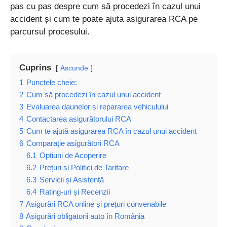
pas cu pas despre cum să procedezi în cazul unui
accident și cum te poate ajuta asigurarea RCA pe
parcursul procesului.
Cuprins
Ascunde
1
Punctele cheie:
2
Cum să procedezi în cazul unui accident
3
Evaluarea daunelor și repararea vehiculului
4
Contactarea asigurătorului RCA
5
Cum te ajută asigurarea RCA în cazul unui accident
6
Comparație asigurători RCA
6.1
Opțiuni de Acoperire
6.2
Prețuri și Politici de Tarifare
6.3
Servicii și Asistență
6.4
Rating-uri și Recenzii
7
Asigurări RCA online și prețuri convenabile
8
Asigurări obligatorii auto în România