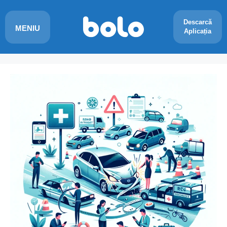
Skip
to
Descarcă
MENIU
content
Aplicația