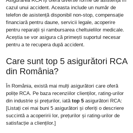
Asigurarea RCA îți oferă diverse forme de asistență în
cazul unui accident. Aceasta include un număr de
telefon de asistență disponibil non-stop, compensație
financiară pentru daune, servicii legale, acoperire
pentru reparații și rambursarea cheltuielilor medicale.
Aceștia se vor asigura că primești suportul necesar
pentru a te recupera după accident.
Care sunt top 5 asigurători RCA
din România?
În România, există mai mulți asigurători care oferă
polițe RCA. Pe baza recenziilor clienților, rating-urilor
din industrie și prețurilor, iată
top 5
asigurători RCA:
[Listați cei mai buni 5 asigurători și oferiți o descriere
succintă a acoperirii lor, prețurilor și rating-urilor de
satisfacție a clienților.]