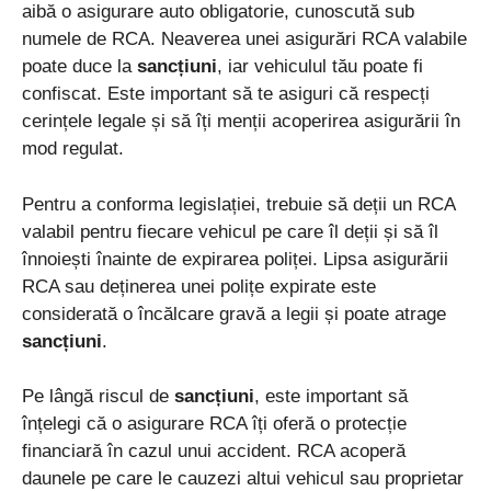
aibă o asigurare auto obligatorie, cunoscută sub
numele de RCA. Neaverea unei asigurări RCA valabile
poate duce la
sancțiuni
, iar vehiculul tău poate fi
confiscat. Este important să te asiguri că respecți
cerințele legale și să îți menții acoperirea asigurării în
mod regulat.
Pentru a conforma legislației, trebuie să deții un RCA
valabil pentru fiecare vehicul pe care îl deții și să îl
înnoiești înainte de expirarea poliței. Lipsa asigurării
RCA sau deținerea unei polițe expirate este
considerată o încălcare gravă a legii și poate atrage
sancțiuni
.
Pe lângă riscul de
sancțiuni
, este important să
înțelegi că o asigurare RCA îți oferă o protecție
financiară în cazul unui accident. RCA acoperă
daunele pe care le cauzezi altui vehicul sau proprietar