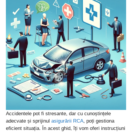
Accidentele pot fi stresante, dar cu cunoștințele
adecvate și sprijinul
asigurării RCA
, poți gestiona
eficient situația. În acest ghid, îți vom oferi instrucțiuni