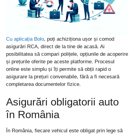
Cu aplicația Bolo
, poți achiziționa ușor și comod
asigurări RCA, direct de la tine de acasă. Ai
posibilitatea să compari polițele, opțiunile de acoperire
și prețurile oferite pe aceste platforme. Procesul
online este simplu și îți permite să obții rapid o
asigurare la prețuri convenabile, fără a fi necesară
completarea documentelor fizice.
Asigurări obligatorii auto
în România
În România, fiecare vehicul este obligat prin lege să