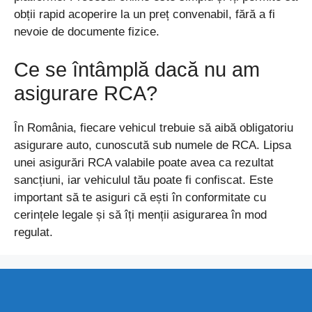
obții rapid acoperire la un preț convenabil, fără a fi
nevoie de documente fizice.
Ce se întâmplă dacă nu am
asigurare RCA?
În România, fiecare vehicul trebuie să aibă obligatoriu
asigurare auto, cunoscută sub numele de RCA. Lipsa
unei asigurări RCA valabile poate avea ca rezultat
sancțiuni, iar vehiculul tău poate fi confiscat. Este
important să te asiguri că ești în conformitate cu
cerințele legale și să îți menții asigurarea în mod
regulat.