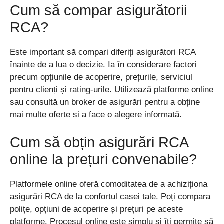
Cum să compar asigurătorii
RCA?
Este important să compari diferiți asigurători RCA
înainte de a lua o decizie. Ia în considerare factori
precum opțiunile de acoperire, prețurile, serviciul
pentru clienți și rating-urile. Utilizează platforme online
sau consultă un broker de asigurări pentru a obține
mai multe oferte și a face o alegere informată.
Cum să obțin asigurări RCA
online la prețuri convenabile?
Platformele online oferă comoditatea de a achiziționa
asigurări RCA de la confortul casei tale. Poți compara
polițe, opțiuni de acoperire și prețuri pe aceste
platforme. Procesul online este simplu și îți permite să