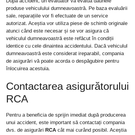
După accident, un evaluator va evalua daunele
produse vehiculului dumneavoastră. Pe baza evaluării
sale, reparațiile vor fi efectuate de un service
autorizat. Aceștia vor utiliza piese de schimb originale
atunci când este necesar și se vor asigura că
vehiculul dumneavoastră este refăcut în condiții
identice cu cele dinaintea accidentului. Dacă vehiculul
dumneavoastră este considerat ireparabil, compania
de asigurări vă poate acorda o despăgubire pentru
înlocuirea acestuia.
Contactarea asigurătorului
RCA
Pentru a beneficia de sprijin imediat după producerea
unui accident, este important să contactați compania
dvs. de asigurări
RCA
cât mai curând posibil. Aceștia